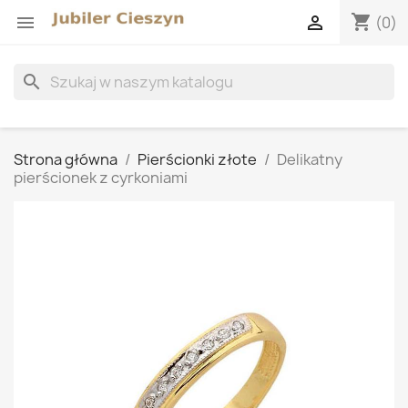
shopping_cart


(0)
search
Strona główna
Pierścionki złote
Delikatny
pierścionek z cyrkoniami