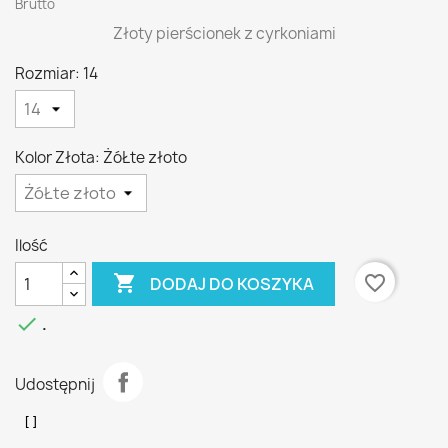
Brutto
Złoty pierścionek z cyrkoniami
Rozmiar: 14
Kolor Złota: ŻóŁte złoto
Ilość

favorite_border
DODAJ DO KOSZYKA

.
Udostępnij