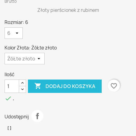
Brutto
Złoty pierścionek z rubinem
Rozmiar: 6
Kolor Złota: ŻóŁte złoto
Ilość

favorite_border
DODAJ DO KOSZYKA

.
Udostępnij