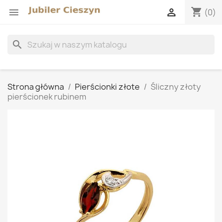
shopping_cart


(0)
search
Strona główna
Pierścionki złote
Śliczny złoty
pierścionek rubinem