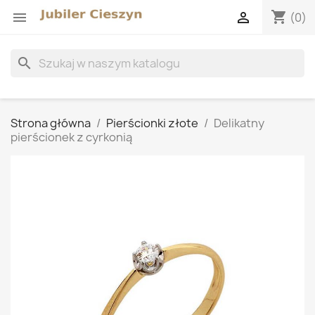
shopping_cart


(0)
search
Strona główna
Pierścionki złote
Delikatny
pierścionek z cyrkonią