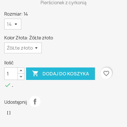
Pierścionek z cyrkonią
Rozmiar: 14
Kolor Złota: ŻóŁte złoto
Ilość

favorite_border
DODAJ DO KOSZYKA

.
Udostępnij