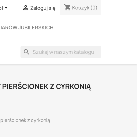
shopping_cart


Koszyk
(0)
zł
Zaloguj się
IARÓW JUBILERSKICH
search
 PIERŚCIONEK Z CYRKONIĄ
 pierścionek z cyrkonią