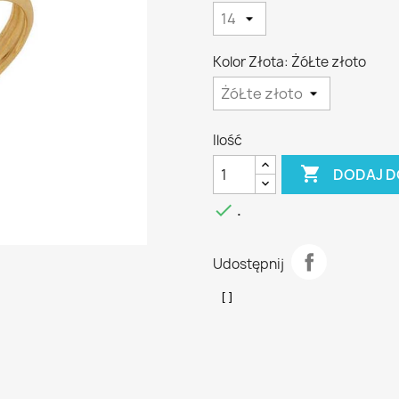
Kolor Złota: ŻóŁte złoto
Ilość

DODAJ D

.
Udostępnij