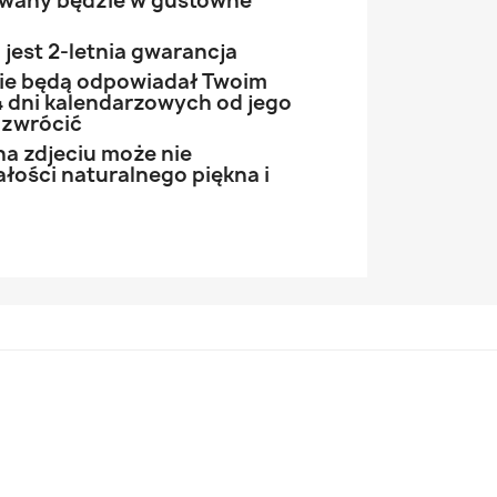
owany będzie w gustowne
jest 2-letnia gwarancja
 nie będą odpowiadał Twoim
 dni kalendarzowych od jego
 zwrócić
na zdjeciu może nie
łości naturalnego piękna i