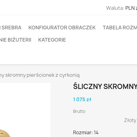
Waluta:
PLN 
I SREBRA
KONFIGURATOR OBRACZEK
TABELA ROZM
E BIŻUTERII
KATEGORIE
ny skromny pierścionek z cyrkonią
ŚLICZNY SKROMNY
1 075 zł
Brutto
Złoty
Rozmiar: 14