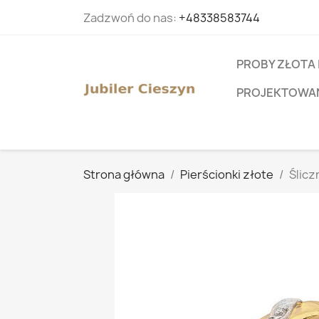
Zadzwoń do nas:
+48338583744
PROBY ZŁOTA 
PROJEKTOWANI
Strona główna
Pierścionki złote
Ślicz