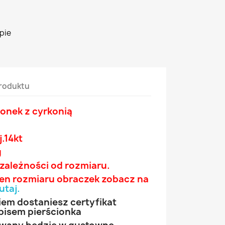
pie
roduktu
ionek z
cyrkonią
j.14
kt
g
 zależności od rozmiaru.
wien rozmiaru obraczek zobacz na
utaj
.
iem dostaniesz certyfikat
pisem pierścionka