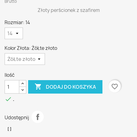
Brutto
Złoty perścionek z szafirem
Rozmiar: 14
Kolor Złota: ŻóŁte złoto
Ilość

favorite_border
DODAJ DO KOSZYKA

.
Udostępnij