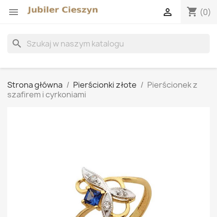
shopping_cart


(0)
search
Strona główna
Pierścionki złote
Pierścionek z
szafirem i cyrkoniami