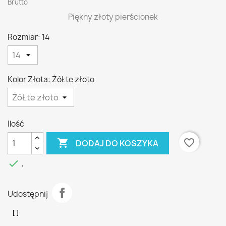
Brutto
Piękny złoty pierścionek
Rozmiar: 14
Kolor Złota: ŻóŁte złoto
Ilość

favorite_border
DODAJ DO KOSZYKA

.
Udostępnij