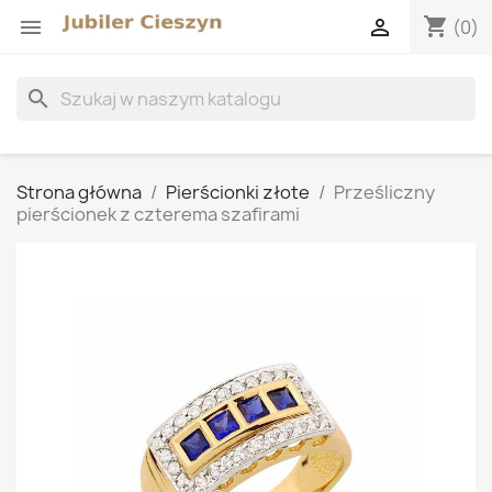
shopping_cart


(0)
search
Strona główna
Pierścionki złote
Prześliczny
pierścionek z czterema szafirami