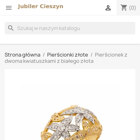
shopping_cart


(0)
search
Strona główna
Pierścionki złote
Pierścionek z
dwoma kwiatuszkami z białego złota