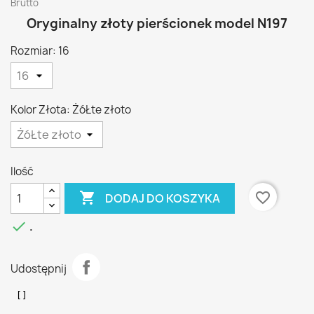
Brutto
Oryginalny złoty pierścionek model N197
Rozmiar: 16
Kolor Złota: ŻóŁte złoto
Ilość

favorite_border
DODAJ DO KOSZYKA

.
Udostępnij