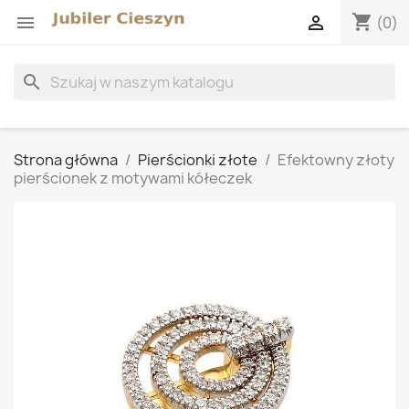
shopping_cart


(0)
search
Strona główna
Pierścionki złote
Efektowny złoty
pierścionek z motywami kółeczek