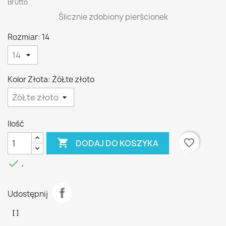
Brutto
Ślicznie zdobiony pierścionek
Rozmiar: 14
Kolor Złota: ŻóŁte złoto
Ilość

favorite_border
DODAJ DO KOSZYKA

.
Udostępnij