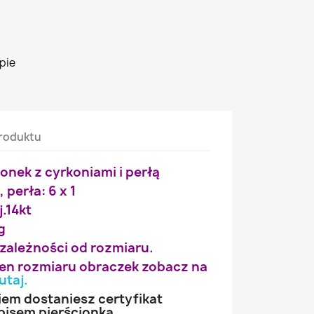
pie
roduktu
ionek z cyrkoniami i perłą
, perła: 6 x 1
j.14kt
g
 zależności od rozmiaru.
wien rozmiaru obraczek zobacz na
utaj
.
iem dostaniesz certyfikat
pisem pierścionka