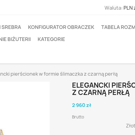
Waluta:
PLN 
I SREBRA
KONFIGURATOR OBRACZEK
TABELA ROZM
E BIŻUTERII
KATEGORIE
ncki pierścionek w formie ślimaczka z czarną perłą
ELEGANCKI PIERŚ
Z CZARNĄ PERŁĄ
2 960 zł
Brutto
Złot