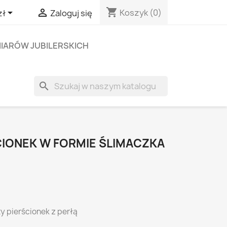
shopping_cart


Koszyk
(0)
zł
Zaloguj się
IARÓW JUBILERSKICH
search
CIONEK W FORMIE ŚLIMACZKA
y pierścionek z perłą