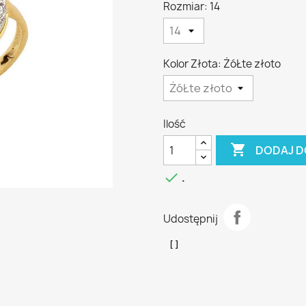
Rozmiar: 14
Kolor Złota: ŻóŁte złoto
Ilość

DODAJ D

.
Udostępnij