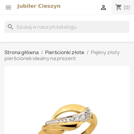
shopping_cart


(0)
search
Strona główna
Pierścionki złote
Piękny złoty
pierścionek idealny na prezent