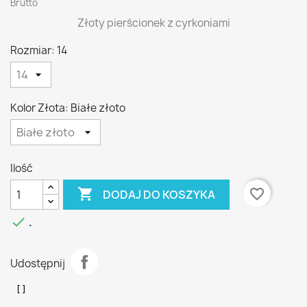
Brutto
Złoty pierścionek z cyrkoniami
Rozmiar: 14
Kolor Złota: Białe złoto
Ilość

favorite_border
DODAJ DO KOSZYKA

.
Udostępnij