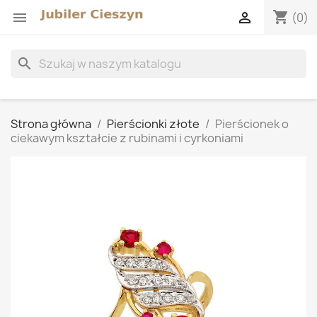
shopping_cart


(0)
search
Strona główna
Pierścionki złote
Pierścionek o
ciekawym kształcie z rubinami i cyrkoniami