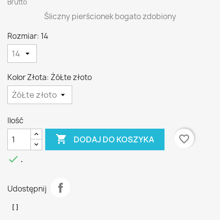
Brutto
Śliczny pierścionek bogato zdobiony
Rozmiar: 14
Kolor Złota: ŻóŁte złoto
Ilość

favorite_border
DODAJ DO KOSZYKA

.
Udostępnij