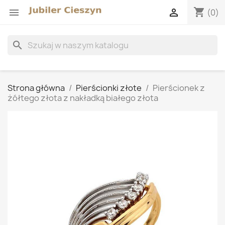
shopping_cart


(0)
search
Strona główna
Pierścionki złote
Pierścionek z
żółtego złota z nakładką białego złota