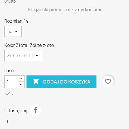
Brutto
Elegancki pierścionek z cyrkoniami
Rozmiar: 14
Kolor Złota: ŻóŁte złoto
Ilość

favorite_border
DODAJ DO KOSZYKA

.
Udostępnij