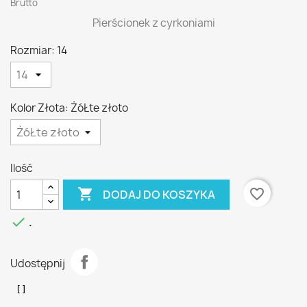
Brutto
Pierścionek z cyrkoniami
Rozmiar: 14
Kolor Złota: ŻóŁte złoto
Ilość

favorite_border
DODAJ DO KOSZYKA

.
Udostępnij