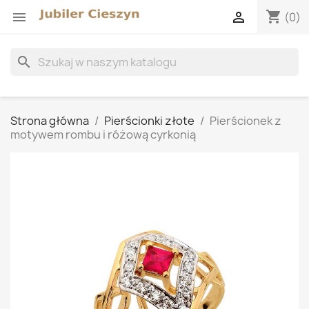
shopping_cart


(0)
search
Strona główna
Pierścionki złote
Pierścionek z
motywem rombu i różową cyrkonią