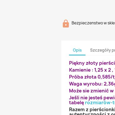
Bezpieczenstwo w skle
Opis
Szczegóły p
Piękny złoty pierśc
Kamienie : 1,25 x 2 , 
Próba złota 0,585/t
Waga wyrobu: 2,36
Może sie zmienić w
Jeśli nie jesteś pe
tabelę
rozmiarów-t
Razem z pierścionk
autentyczności z o