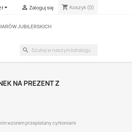
shopping_cart


Koszyk
(0)
zł
Zaloguj się
IARÓW JUBILERSKICH
search
NEK NA PREZENT Z
ckim wzorem przeplatany cyrkoniami