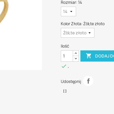
Rozmiar: 14
Kolor Złota: ŻóŁte złoto
Ilość

DODAJ D

.
Udostępnij