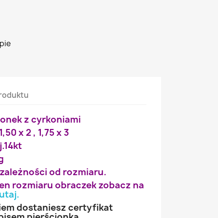
pie
roduktu
ionek z cyrkoniami
1,50 x 2 , 1,75 x 3
j.14kt
g
 zależności od rozmiaru.
wien rozmiaru obraczek zobacz na
utaj
.
iem dostaniesz certyfikat
pisem pierścionka