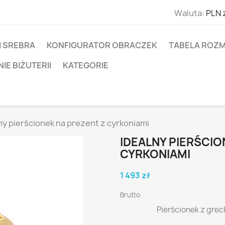
Waluta:
PLN 
I SREBRA
KONFIGURATOR OBRACZEK
TABELA ROZM
E BIŻUTERII
KATEGORIE
ny pierścionek na prezent z cyrkoniami
IDEALNY PIERŚCIO
CYRKONIAMI
1 493 zł
Brutto
Pierścionek z gre