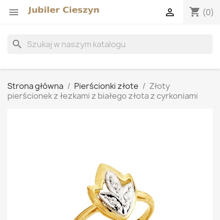
shopping_cart


(0)
search
Strona główna
Pierścionki złote
Złoty
pierścionek z łezkami z białego złota z cyrkoniami