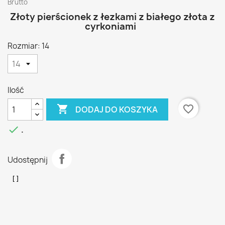
Brutto
Złoty pierścionek z łezkami z białego złota z
cyrkoniami
Rozmiar: 14
Ilość

favorite_border
DODAJ DO KOSZYKA

.
Udostępnij