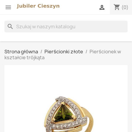
shopping_cart


(0)
search
Strona główna
Pierścionki złote
Pierścionek w
kształcie trójkąta