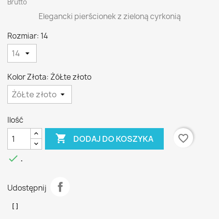
Brutto
Elegancki pierścionek z zieloną cyrkonią
Rozmiar: 14
Kolor Złota: ŻóŁte złoto
Ilość

favorite_border
DODAJ DO KOSZYKA

.
Udostępnij