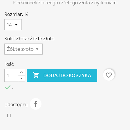
Pierścionek z białego i żółtego złota z cyrkoniami
Rozmiar: 14
Kolor Złota: ŻóŁte złoto
Ilość

favorite_border
DODAJ DO KOSZYKA

.
Udostępnij