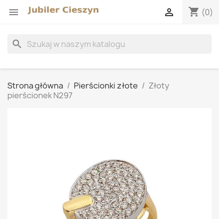
shopping_cart


(0)
search
Strona główna
Pierścionki złote
Złoty
pierścionek N297