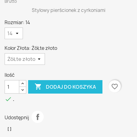
Brutto
Stylowy pierścionek z cyrkoniami
Rozmiar: 14
Kolor Złota: ŻóŁte złoto
Ilość

favorite_border
DODAJ DO KOSZYKA

.
Udostępnij