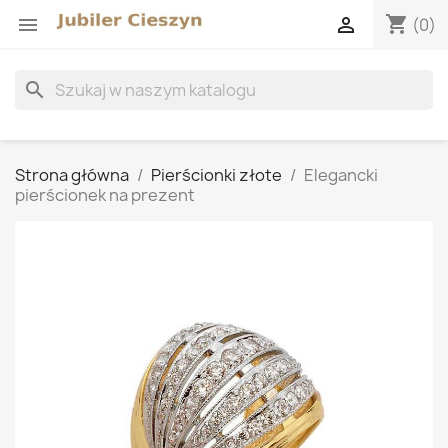
shopping_cart


(0)
search
Strona główna
Pierścionki złote
Elegancki
pierścionek na prezent