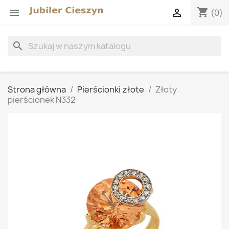
shopping_cart


(0)
search
Strona główna
Pierścionki złote
Złoty
pierścionek N332