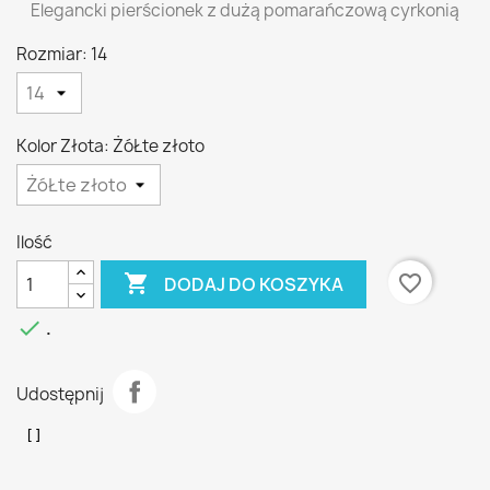
Elegancki pierścionek z dużą pomarańczową cyrkonią
Rozmiar: 14
Kolor Złota: ŻóŁte złoto
Ilość

favorite_border
DODAJ DO KOSZYKA

.
Udostępnij