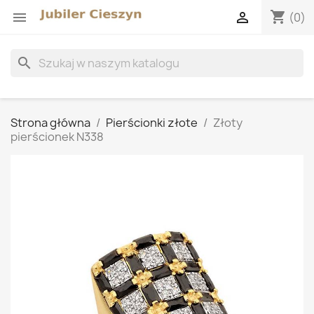
shopping_cart


(0)
search
Strona główna
Pierścionki złote
Złoty
pierścionek N338