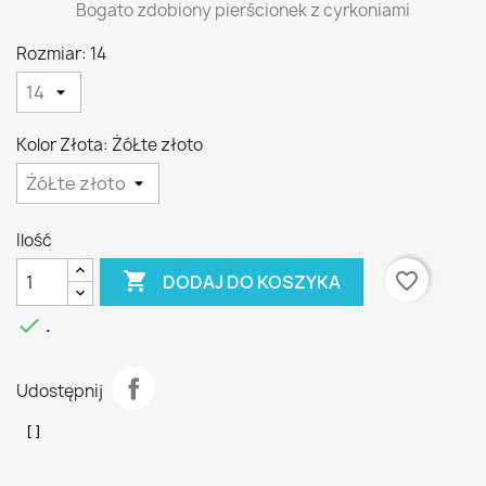
Bogato zdobiony pierścionek z cyrkoniami
Rozmiar: 14
Kolor Złota: ŻóŁte złoto
Ilość

favorite_border
DODAJ DO KOSZYKA

.
Udostępnij