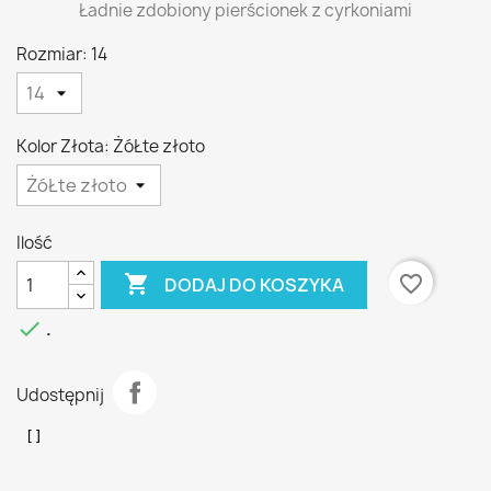
Ładnie zdobiony pierścionek z cyrkoniami
Rozmiar: 14
Kolor Złota: ŻóŁte złoto
Ilość

favorite_border
DODAJ DO KOSZYKA

.
Udostępnij