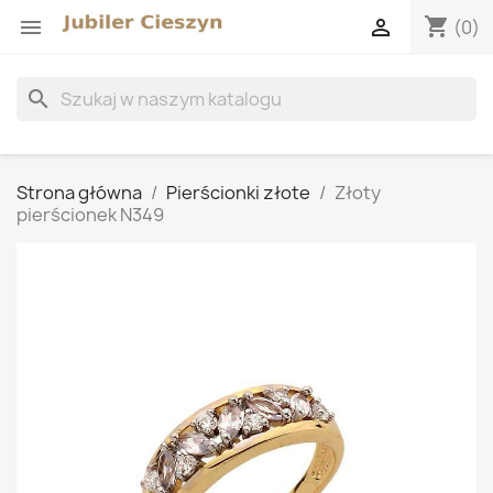
shopping_cart


(0)
search
Strona główna
Pierścionki złote
Złoty
pierścionek N349