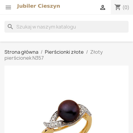
shopping_cart


(0)
search
Strona główna
Pierścionki złote
Złoty
pierścionek N357