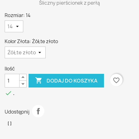
Śliczny pierścionek z perłą
Rozmiar: 14
Kolor Złota: ŻóŁte złoto
Ilość

favorite_border
DODAJ DO KOSZYKA

.
Udostępnij