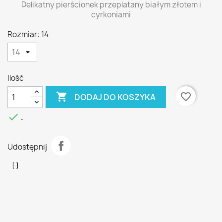
Delikatny pierścionek przeplatany białym złotem i
cyrkoniami
Rozmiar: 14
Ilość

favorite_border
DODAJ DO KOSZYKA

.
Udostępnij