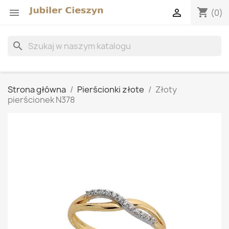
shopping_cart


(0)
search
Strona główna
Pierścionki złote
Złoty
pierścionek N378