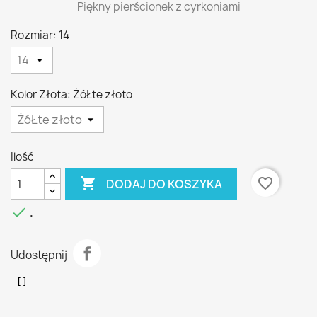
Piękny pierścionek z cyrkoniami
Rozmiar: 14
Kolor Złota: ŻóŁte złoto
Ilość

favorite_border
DODAJ DO KOSZYKA

.
Udostępnij