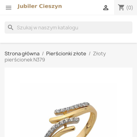
shopping_cart


(0)
search
Strona główna
Pierścionki złote
Złoty
pierścionek N379