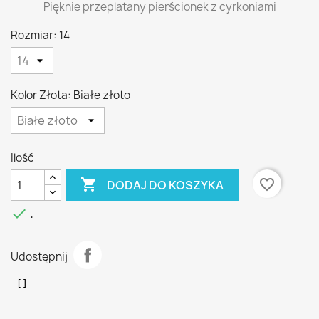
Pięknie przeplatany pierścionek z cyrkoniami
Rozmiar: 14
Kolor Złota: Białe złoto
Ilość

favorite_border
DODAJ DO KOSZYKA

.
Udostępnij