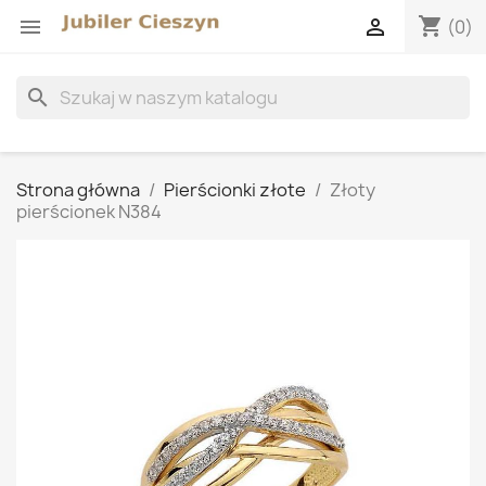
shopping_cart


(0)
search
Strona główna
Pierścionki złote
Złoty
pierścionek N384