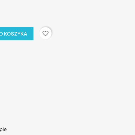
favorite_border
O KOSZYKA
pie