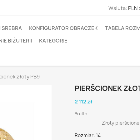
Waluta:
PLN 
I SREBRA
KONFIGURATOR OBRACZEK
TABELA ROZM
E BIŻUTERII
KATEGORIE
cionek złoty PB9
PIERŚCIONEK ZŁO
2 112 zł
Brutto
Złoty pierścione
Rozmiar: 14