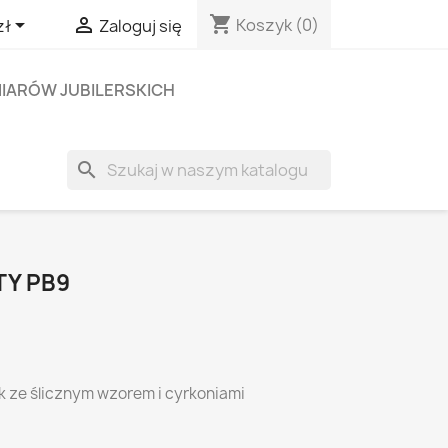
shopping_cart


Koszyk
(0)
zł
Zaloguj się
IARÓW JUBILERSKICH
search
TY PB9
k ze ślicznym wzorem i cyrkoniami