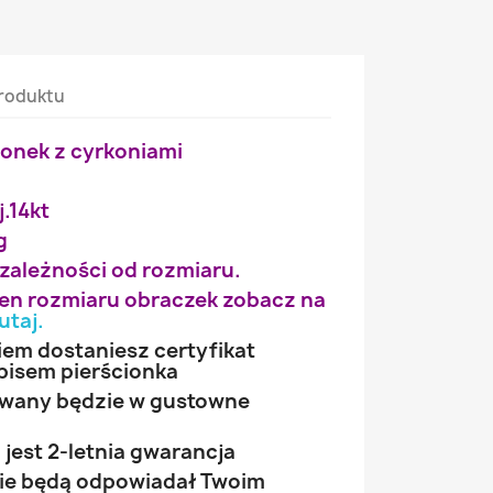
roduktu
ionek z cyrkoniami
j.14kt
g
 zależności od rozmiaru.
wien rozmiaru obraczek zobacz na
utaj
.
iem dostaniesz certyfikat
pisem pierścionka
owany będzie w gustowne
jest 2-letnia gwarancja
 nie będą odpowiadał Twoim