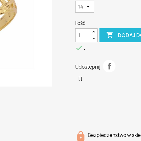
Ilość

DODAJ D

.
Udostępnij
Bezpieczenstwo w skle