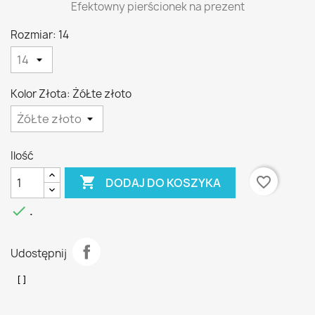
Efektowny pierścionek na prezent
Rozmiar: 14
Kolor Złota: ŻóŁte złoto
Ilość

favorite_border
DODAJ DO KOSZYKA

.
Udostępnij