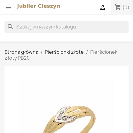
shopping_cart


(0)
search
Strona główna
Pierścionki złote
Pierścionek
złoty PB20