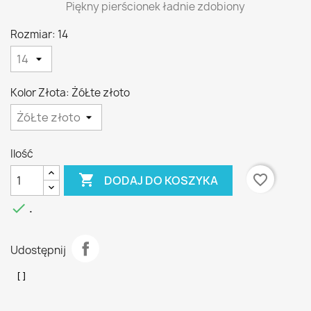
Piękny pierścionek ładnie zdobiony
Rozmiar: 14
Kolor Złota: ŻóŁte złoto
Ilość

favorite_border
DODAJ DO KOSZYKA

.
Udostępnij