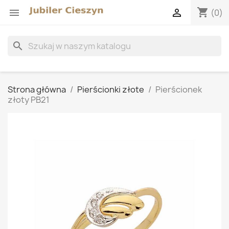
shopping_cart


(0)
search
Strona główna
Pierścionki złote
Pierścionek
złoty PB21