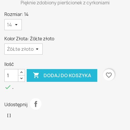
Pięknie zdobiony pierścionek z cyrkoniami
Rozmiar: 14
Kolor Złota: ŻóŁte złoto
Ilość

favorite_border
DODAJ DO KOSZYKA

.
Udostępnij