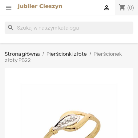
shopping_cart


(0)
search
Strona główna
Pierścionki złote
Pierścionek
złoty PB22