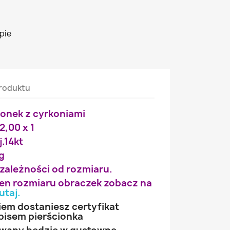
pie
roduktu
ionek z cyrkoniami
 2,00 x 1
j.14kt
g
 zależności od rozmiaru.
wien rozmiaru obraczek zobacz na
utaj
.
iem dostaniesz certyfikat
pisem pierścionka