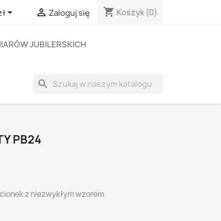
shopping_cart


Koszyk
(0)
zł
Zaloguj się
IARÓW JUBILERSKICH
search
TY PB24
ścionek z niezwykłym wzorem