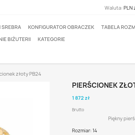
Waluta:
PLN 
I SREBRA
KONFIGURATOR OBRACZEK
TABELA ROZM
E BIŻUTERII
KATEGORIE
cionek złoty PB24
PIERŚCIONEK ZŁO
1 872 zł
Brutto
Piękny pier
Rozmiar: 14