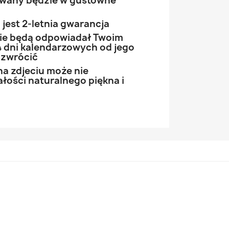
owany będzie w gustowne
jest 2-letnia gwarancja
 nie będą odpowiadał Twoim
 dni kalendarzowych od jego
 zwrócić
na zdjeciu może nie
łości naturalnego piękna i