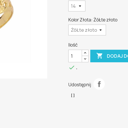
Kolor Złota: ŻóŁte złoto
Ilość

DODAJ D

.
Udostępnij