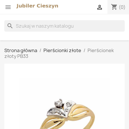
shopping_cart


(0)
search
Strona główna
Pierścionki złote
Pierścionek
złoty PB33