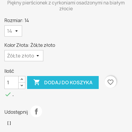
Piękny pierścionek z cyrkoniami osadzonymi na białym
złocie
Rozmiar: 14
Kolor Złota: ŻóŁte złoto
Ilość

favorite_border
DODAJ DO KOSZYKA

.
Udostępnij