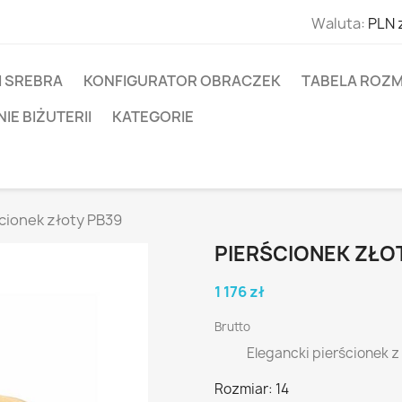
Waluta:
PLN 
I SREBRA
KONFIGURATOR OBRACZEK
TABELA ROZM
E BIŻUTERII
KATEGORIE
cionek złoty PB39
PIERŚCIONEK ZŁO
1 176 zł
Brutto
Elegancki pierścionek 
Rozmiar: 14