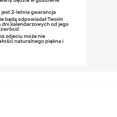
owany będzie w gustowne
jest 2-letnia gwarancja
 nie będą odpowiadał Twoim
 dni kalendarzowych od jego
 zwrócić
na zdjeciu może nie
łości naturalnego piękna i