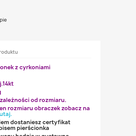
pie
roduktu
ionek z cyrkoniami
j.14kt
g
 zależności od rozmiaru.
wien rozmiaru obraczek zobacz na
utaj
.
iem dostaniesz certyfikat
pisem pierścionka