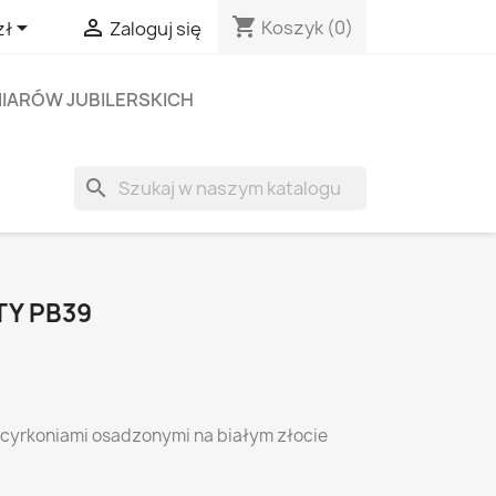
shopping_cart


Koszyk
(0)
zł
Zaloguj się
IARÓW JUBILERSKICH
search
TY PB39
z cyrkoniami osadzonymi na białym złocie