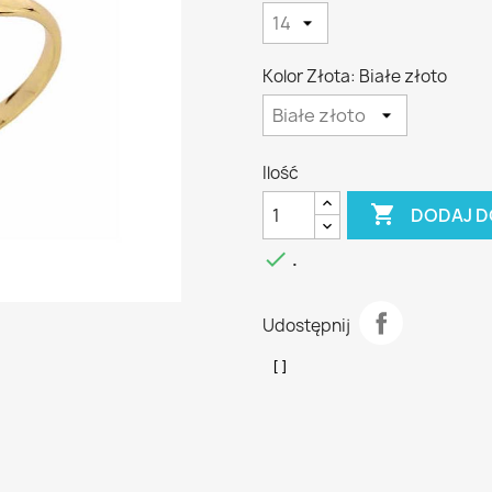
Kolor Złota: Białe złoto
Ilość

DODAJ D

.
Udostępnij