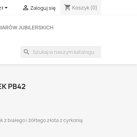
shopping_cart


Koszyk
(0)
zł
Zaloguj się
IARÓW JUBILERSKICH
search
EK PB42
k z białego i żółtego złota z cyrkonią