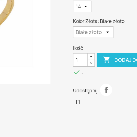
Kolor Złota: Białe złoto
Ilość

DODAJ D

.
Udostępnij