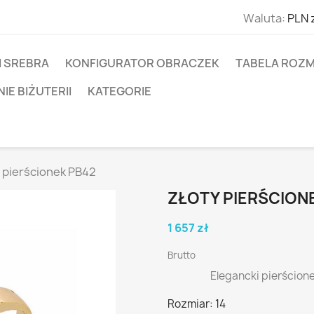
Waluta:
PLN 
I SREBRA
KONFIGURATOR OBRACZEK
TABELA ROZM
E BIŻUTERII
KATEGORIE
 pierścionek PB42
ZŁOTY PIERŚCION
1 657 zł
Brutto
Elegancki pierścione
Rozmiar: 14