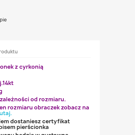
pie
roduktu
ionek z cyrkonią
j.14kt
g
 zależności od rozmiaru.
wien rozmiaru obraczek zobacz na
utaj
.
iem dostaniesz certyfikat
pisem pierścionka