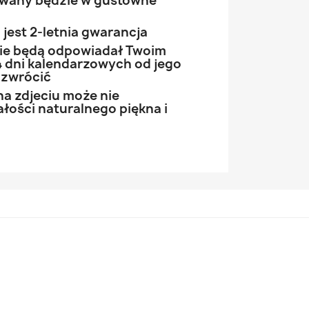
owany będzie w gustowne
jest 2-letnia gwarancja
 nie będą odpowiadał Twoim
 dni kalendarzowych od jego
 zwrócić
na zdjeciu może nie
łości naturalnego piękna i