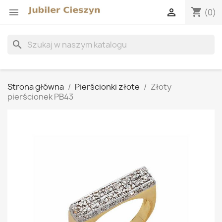
shopping_cart


(0)
search
Strona główna
Pierścionki złote
Złoty
pierścionek PB43