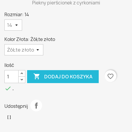
Piekny pierścionek z cyrkoniami
Rozmiar: 14
Kolor Złota: ŻóŁte złoto
Ilość

favorite_border
DODAJ DO KOSZYKA

.
Udostępnij