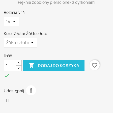
Pięknie zdobiony pierścionek z cyrkoniami
Rozmiar: 14
Kolor Złota: ŻóŁte złoto
Ilość

favorite_border
DODAJ DO KOSZYKA

.
Udostępnij