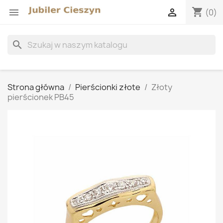
shopping_cart


(0)
search
Strona główna
Pierścionki złote
Złoty
pierścionek PB45