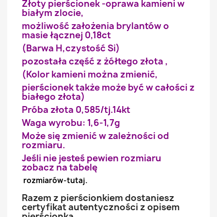
Złoty pierścionek -oprawa kamieni w
białym zlocie,
możliwość założenia brylantów o
masie łącznej 0,18ct
(Barwa H,czystość Si)
pozostała część z żółtego złota ,
(Kolor kamieni można zmienić,
pierścionek także może być w całości z
białego złota)
Próba złota 0,585/tj.14kt
Waga wyrobu: 1,6-1,7g
Może się zmienić w zależności od
rozmiaru.
Jeśli nie jesteś pewien rozmiaru
zobacz na tabelę
rozmiarów-tutaj.
Razem z pierścionkiem dostaniesz
certyfikat autentyczności z opisem
pierścionka