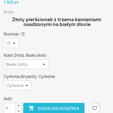
1 100 zł
Brutto
Złoty pierścionek z trzema kamieniami
osadzonymi na białym złocie
Rozmiar: 13
Kolor Złota: Białe złoto
Cyrkonie,Brylanty: Cyrkonie
Ilość

favorite_border
DODAJ DO KOSZYKA