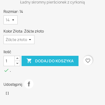
Ładny skromny pierścionek z cyrkonią
Rozmiar: 14
Kolor Złota: ŻóŁte złoto
Ilość

favorite_border
DODAJ DO KOSZYKA

.
Udostępnij