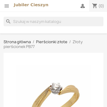
shopping_cart


(0)
search
Strona główna
Pierścionki złote
Złoty
pierścionek PB77