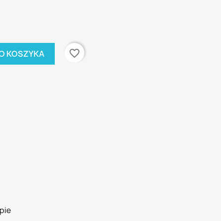
favorite_border
O KOSZYKA
pie