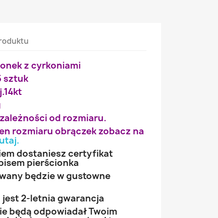
roduktu
ionek z cyrkoniami
5 sztuk
j.14kt
g
 zależności od rozmiaru.
wien rozmiaru obrączek zobacz na
utaj
.
iem dostaniesz certyfikat
pisem pierścionka
owany będzie w gustowne
jest 2-letnia gwarancja
 nie będą odpowiadał Twoim