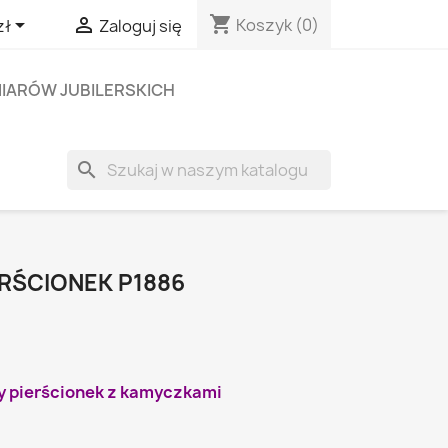
shopping_cart


Koszyk
(0)
zł
Zaloguj się
IARÓW JUBILERSKICH
search
ERŚCIONEK P1886
y pierścionek z kamyczkami