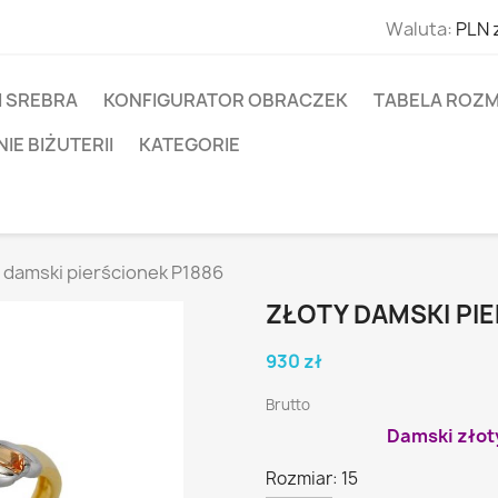
Waluta:
PLN 
I SREBRA
KONFIGURATOR OBRACZEK
TABELA ROZM
E BIŻUTERII
KATEGORIE
 damski pierścionek P1886
ZŁOTY DAMSKI PI
930 zł
Brutto
Damski złot
Rozmiar: 15