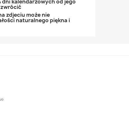
 dni kalendarzowych od jego
 zwrócić
na zdjeciu może nie
łości naturalnego piękna i
we