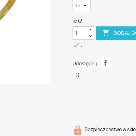
Ilość

DODAJ D

.
Udostępnij
Bezpieczenstwo w skle