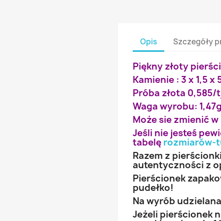
Opis
Szczegóły p
Piękny złoty pierśc
Kamienie : 3 x 1,5 x 
Próba złota 0,585/t
Waga wyrobu: 1,47
Może sie zmienić w
Jeśli nie jesteś pe
tabelę
rozmiarów-t
Razem z pierścionk
autentyczności z o
Pierścionek zapak
pudełko!
Na wyrób udzielana 
Jeżeli pierścionek