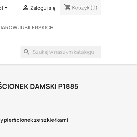
shopping_cart


Koszyk
(0)
zł
Zaloguj się
IARÓW JUBILERSKICH
search
ŚCIONEK DAMSKI P1885
y pierścionek ze szkiełkami