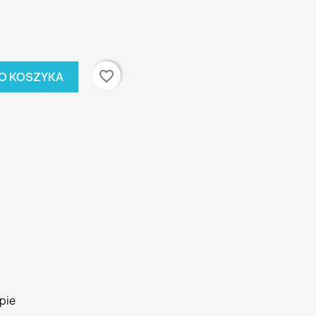
favorite_border
O KOSZYKA
pie