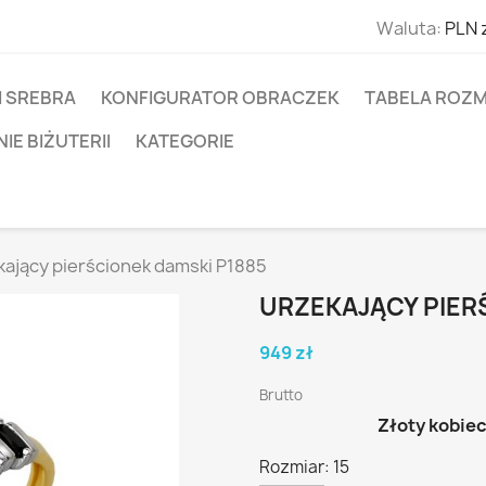
Waluta:
PLN 
I SREBRA
KONFIGURATOR OBRACZEK
TABELA ROZM
E BIŻUTERII
KATEGORIE
ający pierścionek damski P1885
URZEKAJĄCY PIER
949 zł
Brutto
Złoty kobiec
Rozmiar: 15