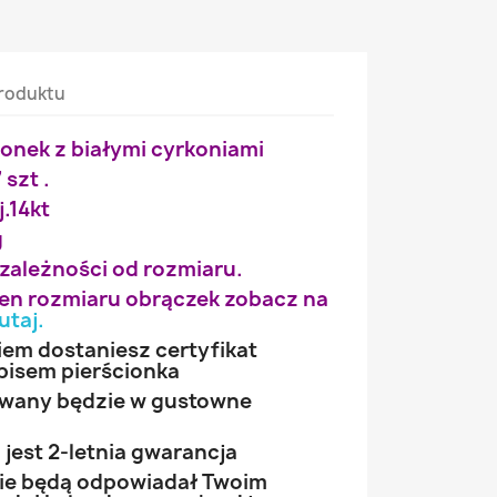
roduktu
ionek z białymi cyrkoniami
 szt .
j.14kt
g
 zależności od rozmiaru.
wien rozmiaru obrączek zobacz na
utaj
.
iem dostaniesz certyfikat
pisem pierścionka
owany będzie w gustowne
jest 2-letnia gwarancja
 nie będą odpowiadał Twoim