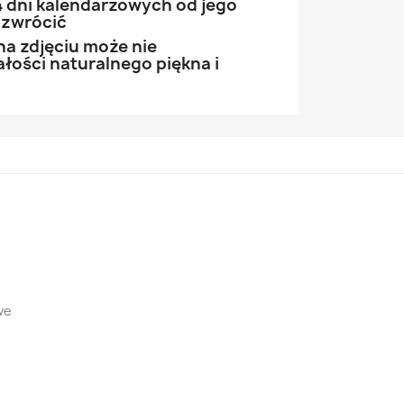
 dni kalendarzowych od jego
 zwrócić
na zdjęciu może nie
łości naturalnego piękna i
we