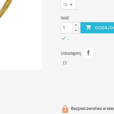
Ilość

DODAJ D

.
Udostępnij
Bezpieczenstwo w skle