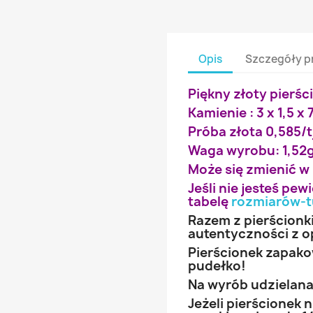
Opis
Szczegóły p
Piękny złoty pierśc
Kamienie : 3 x 1,5 x 7
Próba złota 0,585/t
Waga wyrobu: 1,52
Może się zmienić w
Jeśli nie jesteś pe
tabelę
rozmiarów-t
Razem z pierścionk
autentyczności z o
Pierścionek zapak
pudełko!
Na wyrób udzielana 
Jeżeli pierścionek