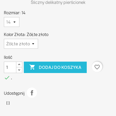
Śliczny delikatny pierścionek
Rozmiar: 14
Kolor Złota: ŻóŁte złoto
Ilość

favorite_border
DODAJ DO KOSZYKA

.
Udostępnij