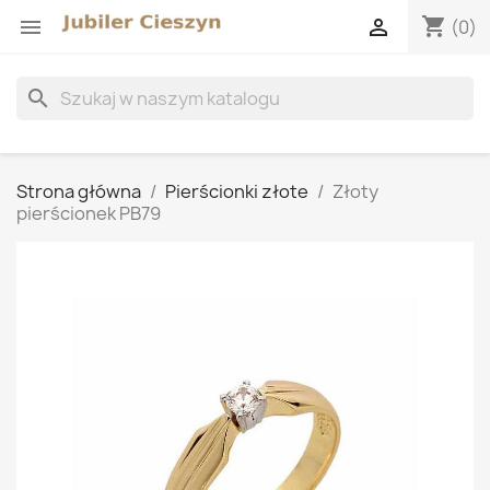
shopping_cart


(0)
search
Strona główna
Pierścionki złote
Złoty
pierścionek PB79