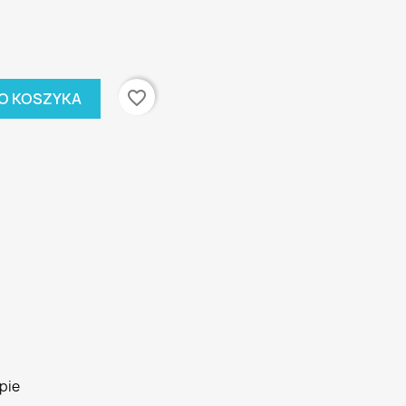
favorite_border
O KOSZYKA
pie