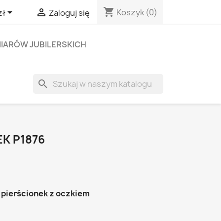
shopping_cart


Koszyk
(0)
zł
Zaloguj się
IARÓW JUBILERSKICH
search
K P1876
 pierścionek z oczkiem