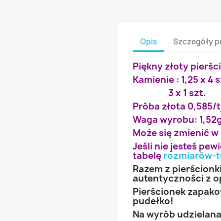
Opis
Szczegóły p
Piękny złoty pierśc
Kamienie : 1,25 x 4 s
3 x 1 szt.
Próba złota 0,585/t
Waga wyrobu: 1,52
Może się zmienić w
Jeśli nie jesteś pe
tabelę
rozmiarów-t
Razem z pierścionk
autentyczności z o
Pierścionek zapak
pudełko!
Na wyrób udzielana 