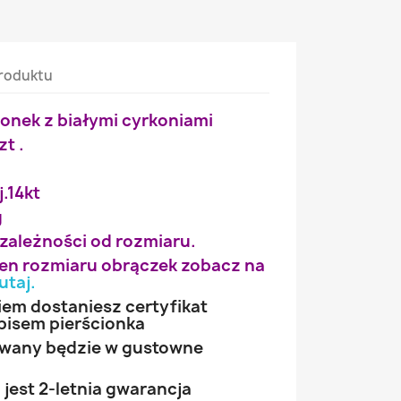
roduktu
ionek z białymi cyrkoniami
zt .
j.14kt
g
 zależności od rozmiaru.
wien rozmiaru obrączek zobacz na
utaj
.
iem dostaniesz certyfikat
pisem pierścionka
owany będzie w gustowne
jest 2-letnia gwarancja