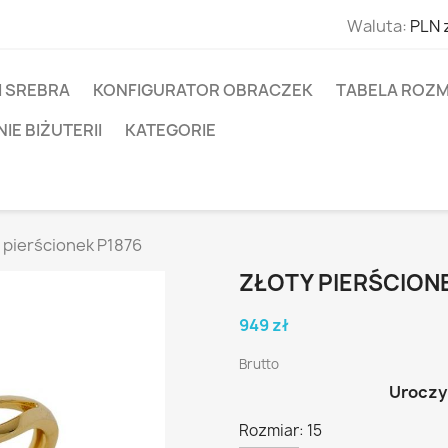
Waluta:
PLN 
I SREBRA
KONFIGURATOR OBRACZEK
TABELA ROZM
E BIŻUTERII
KATEGORIE
 pierścionek P1876
ZŁOTY PIERŚCIONE
949 zł
Brutto
Uroczy
Rozmiar: 15