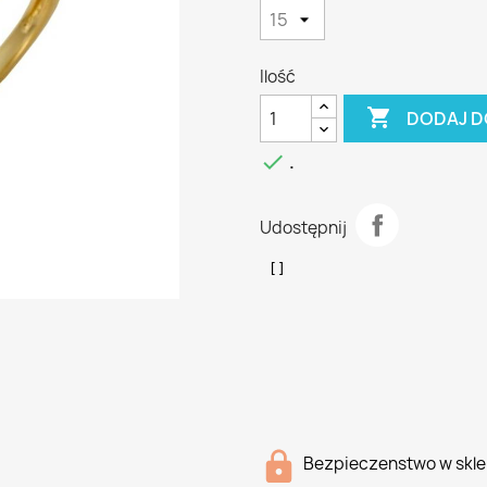
Ilość

DODAJ D

.
Udostępnij
Bezpieczenstwo w skle