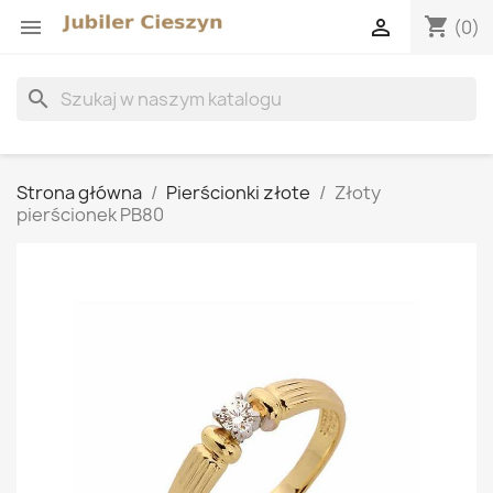
shopping_cart


(0)
search
Strona główna
Pierścionki złote
Złoty
pierścionek PB80