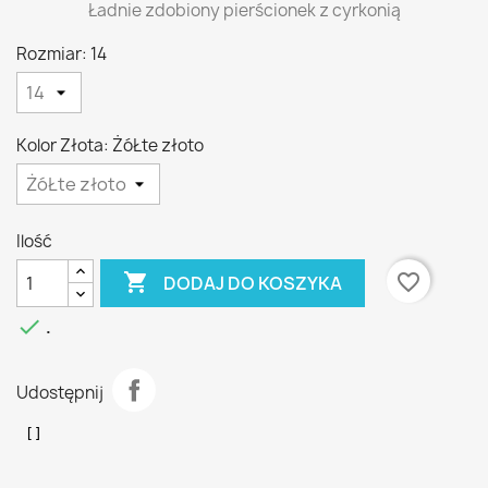
Ładnie zdobiony pierścionek z cyrkonią
Rozmiar: 14
Kolor Złota: ŻóŁte złoto
Ilość

favorite_border
DODAJ DO KOSZYKA

.
Udostępnij