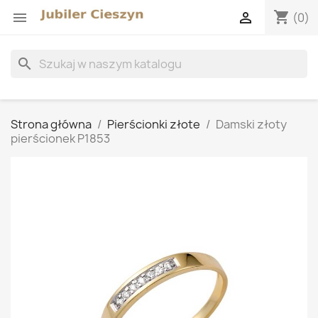
shopping_cart


(0)
search
Strona główna
Pierścionki złote
Damski złoty
pierścionek P1853