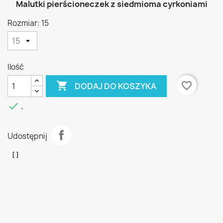
Malutki pierścioneczek z siedmioma cyrkoniami
Rozmiar: 15
Ilość

favorite_border
DODAJ DO KOSZYKA

.
Udostępnij