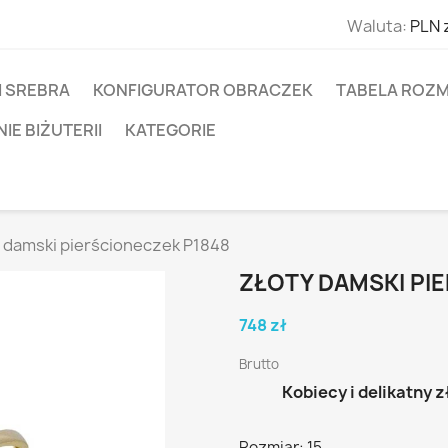
Waluta:
PLN 
I SREBRA
KONFIGURATOR OBRACZEK
TABELA ROZM
E BIŻUTERII
KATEGORIE
 damski pierścioneczek P1848
ZŁOTY DAMSKI PI
748 zł
Brutto
Kobiecy i delikatny 
Rozmiar: 15