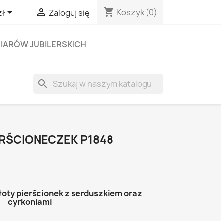
shopping_cart


Koszyk
(0)
zł
Zaloguj się
IARÓW JUBILERSKICH
search
ERŚCIONECZEK P1848
złoty pierścionek z serduszkiem oraz
cyrkoniami