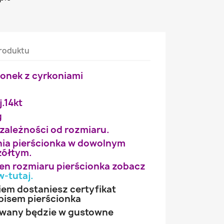
roduktu
ionek z cyrkoniami
j.14kt
g
 zależności od rozmiaru.
ia pierścionka w dowolnym
żółtym.
wien rozmiaru pierścionka zobacz
w-tutaj
.
iem dostaniesz certyfikat
pisem pierścionka
owany będzie w gustowne