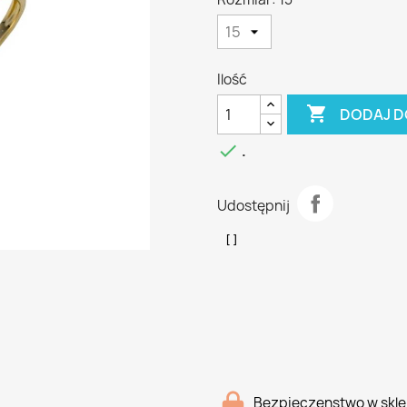
Ilość

DODAJ D

.
Udostępnij
Bezpieczenstwo w skle