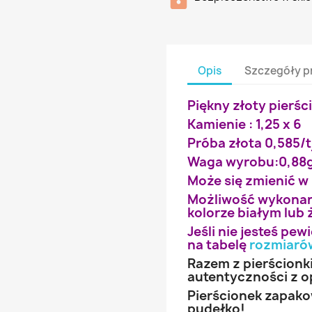
Opis
Szczegóły p
Piękny złoty pierśc
Kamienie : 1,25 x 6
Próba złota 0,585/t
Waga wyrobu:0,88
Może się zmienić w
Możliwość wykonan
kolorze białym lub 
Jeśli nie jesteś pe
na tabelę
rozmiaró
Razem z pierścionk
autentyczności z o
Pierścionek zapak
pudełko!