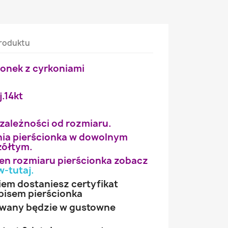
roduktu
ionek z cyrkoniami
j.14kt
 zależności od rozmiaru.
ia pierścionka w dowolnym
żółtym.
wien rozmiaru pierścionka zobacz
w-tutaj
.
iem dostaniesz certyfikat
pisem pierścionka
owany będzie w gustowne