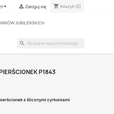
shopping_cart


Koszyk
(0)
zł
Zaloguj się
IARÓW JUBILERSKICH
search
PIERŚCIONEK P1843
pierścionek z ślicznymi cyrkoniami