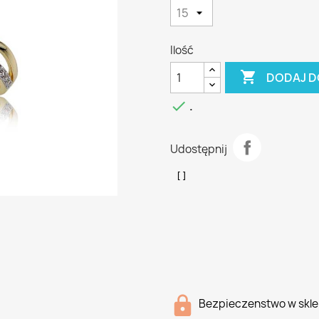
Ilość

DODAJ D

.
Udostępnij
Bezpieczenstwo w skle