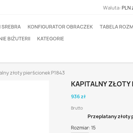
Waluta:
PLN 
I SREBRA
KONFIGURATOR OBRACZEK
TABELA ROZM
E BIŻUTERII
KATEGORIE
alny złoty pierścionek P1843
KAPITALNY ZŁOTY 
936 zł
Brutto
Przeplatany złoty 
Rozmiar: 15