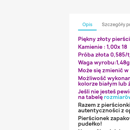
Opis
Szczegóły p
Piękny złoty pierśc
Kamienie : 1,00x 18
Próba złota 0,585/t
Waga wyrobu:1,48g
Może się zmienić w
Możliwość wykonan
kolorze białym lub 
Jeśli nie jesteś pe
na tabelę
rozmiaró
Razem z pierścionk
autentyczności z o
Pierścionek zapak
pudełko!