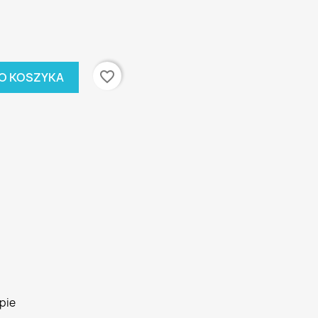
favorite_border
O KOSZYKA
pie