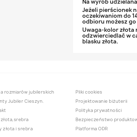
Na wyrób udzielana 
Jeżeli pierścionek
oczekiwaniom do 14
odbioru możesz go
Uwaga-kolor złota 
odzwierciedlać w ca
blasku złota.
a rozmiarów jubilerskich
Pliki cookies
nty Jubiler Cieszyn.
Projektowanie biżuterii
akt
Polityka prywatności
 złota,srebra
Bezpieczeństwo produkto
 złota i srebra
Platforma ODR