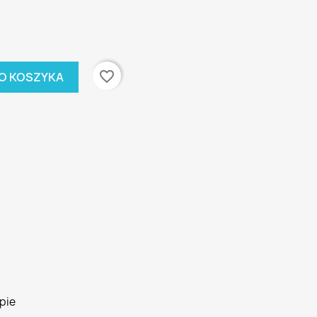
favorite_border
O KOSZYKA
pie