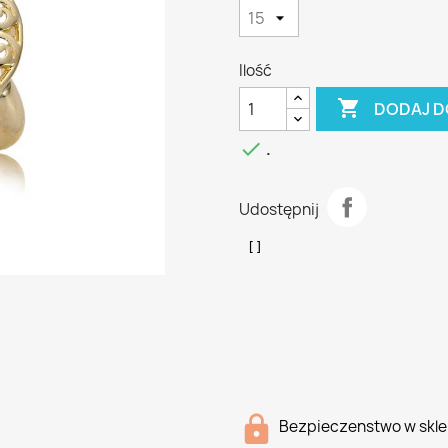
Ilość

DODAJ D

.
Udostępnij
Bezpieczenstwo w skle