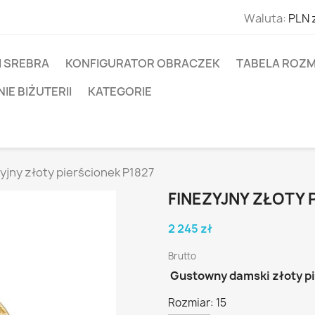
Waluta:
PLN 
I SREBRA
KONFIGURATOR OBRACZEK
TABELA ROZM
E BIŻUTERII
KATEGORIE
yjny złoty pierścionek P1827
FINEZYJNY ZŁOTY 
2 245 zł
Brutto
Gustowny damski złoty p
Rozmiar: 15