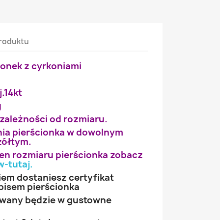
roduktu
ionek z cyrkoniami
j.14kt
g
 zależności od rozmiaru.
ia pierścionka w dowolnym
żółtym.
wien rozmiaru pierścionka zobacz
w-tutaj
.
iem dostaniesz certyfikat
pisem pierścionka
owany będzie w gustowne