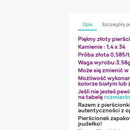
Opis
Szczegóły p
Piękny złoty pierśc
Kamienie : 1,4 x 34
Próba złota 0,585/t
Waga wyrobu:3,58
Może się zmienić w
Możliwość wykonan
kolorze białym lub 
Jeśli nie jesteś pe
na tabelę
rozmiaró
Razem z pierścionk
autentyczności z o
Pierścionek zapak
pudełko!