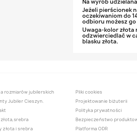
Na wyrób udzielana 
Jeżeli pierścionek
oczekiwaniom do 14
odbioru możesz go
Uwaga-kolor złota 
odzwierciedlać w ca
blasku złota.
a rozmiarów jubilerskich
Pliki cookies
nty Jubiler Cieszyn.
Projektowanie biżuterii
akt
Polityka prywatności
 złota,srebra
Bezpieczeństwo produkto
 złota i srebra
Platforma ODR