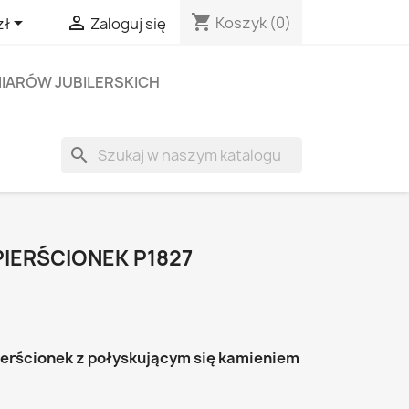
shopping_cart


Koszyk
(0)
zł
Zaloguj się
IARÓW JUBILERSKICH
search
PIERŚCIONEK P1827
ierścionek z połyskującym się kamieniem