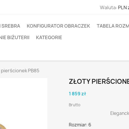
Waluta:
PLN 
I SREBRA
KONFIGURATOR OBRACZEK
TABELA ROZM
E BIŻUTERII
KATEGORIE
 pierścionek PB85
ZŁOTY PIERŚCION
1 859 zł
Brutto
Eleganck
Rozmiar: 6