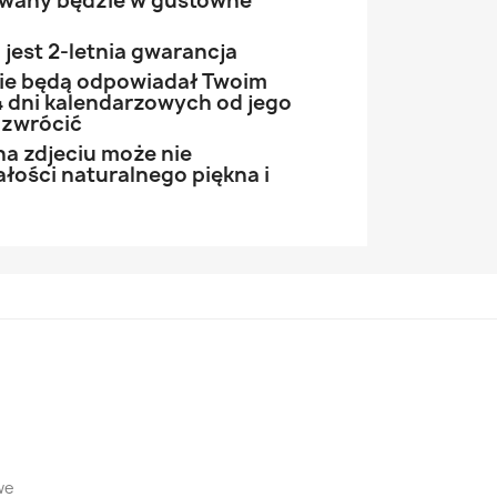
owany będzie w gustowne
jest 2-letnia gwarancja
 nie będą odpowiadał Twoim
 dni kalendarzowych od jego
 zwrócić
na zdjeciu może nie
łości naturalnego piękna i
we