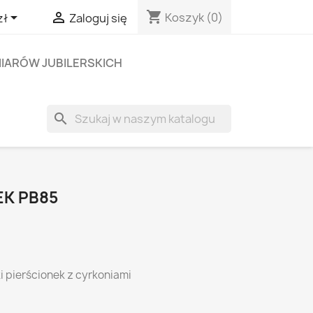
shopping_cart


Koszyk
(0)
zł
Zaloguj się
IARÓW JUBILERSKICH
search
EK PB85
i pierścionek z cyrkoniami