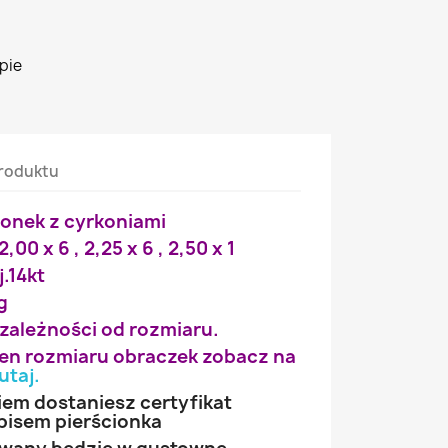
pie
roduktu
ionek z cyrkoniami
2,00 x 6 , 2,25 x 6 , 2,50 x 1
j.14kt
g
 zależności od rozmiaru.
wien rozmiaru obraczek zobacz na
utaj
.
iem dostaniesz certyfikat
pisem pierścionka