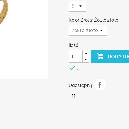
Kolor Złota: ŻóŁte złoto
Ilość

DODAJ D

.
Udostępnij