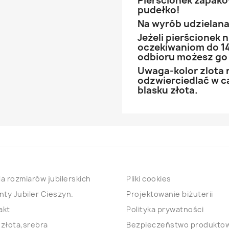
Pierścionek zapak
pudełko!
Na wyrób udzielana 
Jeżeli pierścionek
oczekiwaniom do 14
odbioru możesz go
Uwaga-kolor zlota 
odzwierciedlać w ca
blasku złota.
a rozmiarów jubilerskich
Pliki cookies
nty Jubiler Cieszyn.
Projektowanie biżuterii
akt
Polityka prywatności
 złota,srebra
Bezpieczeństwo produkto