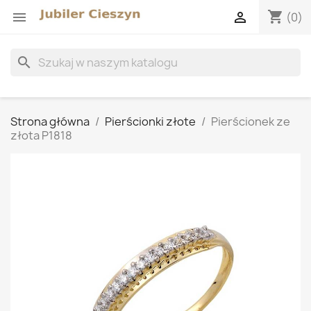
shopping_cart


(0)
search
Strona główna
Pierścionki złote
Pierścionek ze
złota P1818