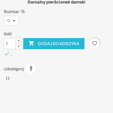
Genialny pierścionek damski
Rozmiar: 15
Ilość

favorite_border
DODAJ DO KOSZYKA

.
Udostępnij