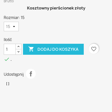
Brutto
Kosztowny pierścionek złoty
Rozmiar: 15
Ilość

favorite_border
DODAJ DO KOSZYKA

.
Udostępnij