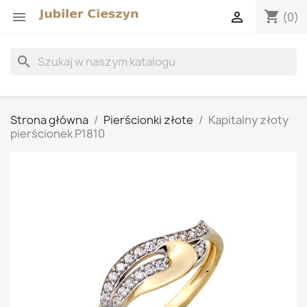
shopping_cart


(0)
search
Strona główna
Pierścionki złote
Kapitalny złoty
pierścionek P1810