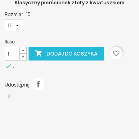
Klasyczny pierścionek złoty z kwiatuszkiem
Rozmiar: 15
Ilość

favorite_border
DODAJ DO KOSZYKA

.
Udostępnij