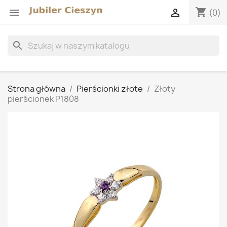
shopping_cart


(0)
search
Strona główna
Pierścionki złote
Złoty
pierścionek P1808